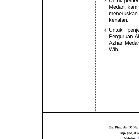
Untuk pemer
Medan, kami 
meneruskan 
kenalan.
Untuk penj
Perguruan A
Azhar Medan 
Wib.
Jln. Pintu Air IV, N
Telp. (061) 83
Websites :